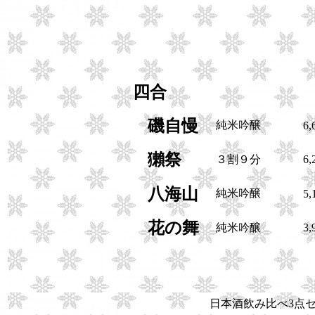
四合
磯自慢
純米吟醸
6,
獺祭
３割９分
6,
八海山
純米吟醸
5,
花の舞
純米吟醸
3,
日本酒飲み比べ3点