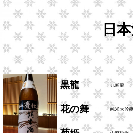
日本
黒龍
九頭龍
花の舞
純米大吟