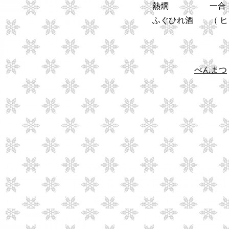
熱燗 一合
ふぐひれ酒 （ ヒレ
べんまつ