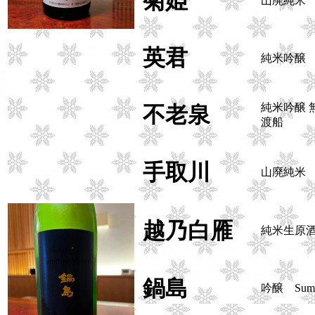
菊姫
山廃純米
英君
純米吟醸 
純米吟醸 
不老泉
渡船
手取川
山廃純米 Sp
越乃白雁
純米生原
鍋島
吟醸 Summ