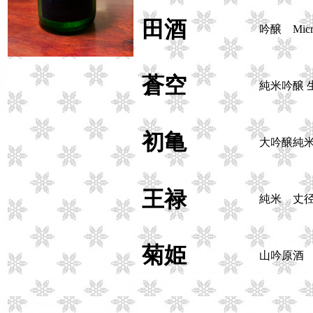
田酒
吟醸 Micr
蒼空
純米吟醸 
初亀
大吟醸純
王禄
純米 丈径 
菊姫
山吟原酒 